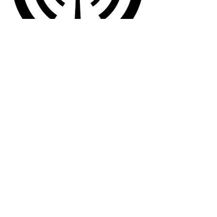
Zeigen sie in Echtzeit die Aktivitäten der
Bienen im Bienenstock. Verbinden sie
mit Hilfe von Messtellen und Webcams
den Bienenstock.
"
In dem pro Tag tausende Blumen