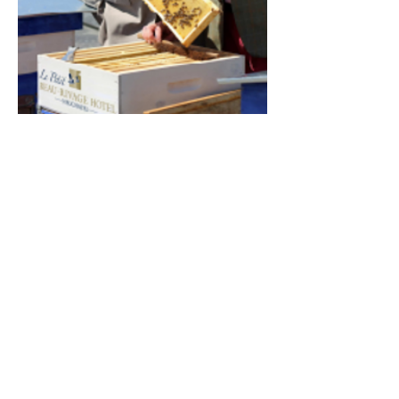
Audric de Campeau, Citizenbees, Néode, Rue
de la Maladière 71, Neuchâtel (Suisse) -
00